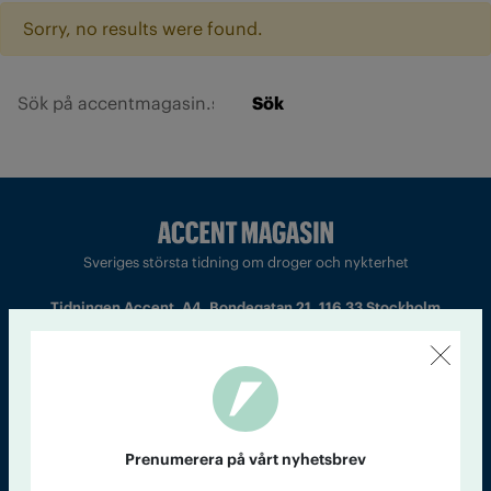
Sorry, no results were found.
Sök
Sveriges största tidning om droger och nykterhet
Tidningen Accent, A4, Bondegatan 21, 116 33 Stockholm
accent@iogt.se
Chefredaktör och ansvarig utgivare: Barbro Janson Lundkvist,
barbro@a4.se.
Prenumerera på vårt nyhetsbrev