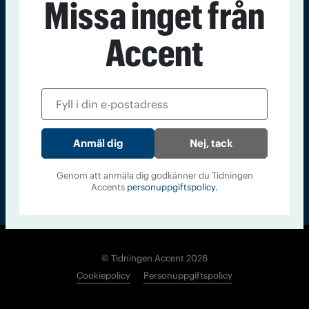
Missa inget från
Kontakt
Om Tidningen
Tidningsarkiv
In English
Accent
Läs tidigare
nummer av
Accent
Nej, tack
Genom att anmäla dig godkänner du Tidningen
Accents
personuppgiftspolicy.
© Tidningen Accent 2026
Cookiepolicy
Personuppgiftspolicy