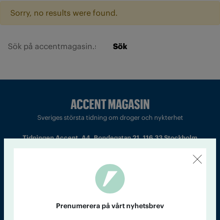
Sorry, no results were found.
Sök
Sveriges största tidning om droger och nykterhet
Tidningen Accent, A4, Bondegatan 21, 116 33 Stockholm
accent@iogt.se
Chefredaktör och ansvarig utgivare: Barbro Janson Lundkvist,
barbro@a4.se.
Prenumerera på vårt nyhetsbrev