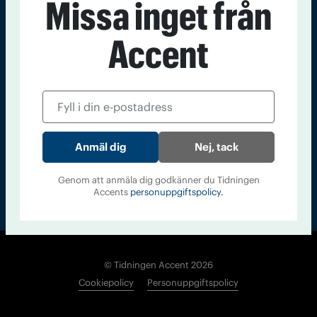
Missa inget från
Kontakt
Om Tidningen
Tidningsarkiv
In English
Accent
Läs tidigare
nummer av
Accent
Nej, tack
Genom att anmäla dig godkänner du Tidningen
Accents
personuppgiftspolicy.
© Tidningen Accent 2026
Cookiepolicy
Personuppgiftspolicy