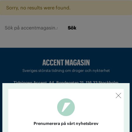
Sorry, no results were found.
Sök
Sveriges största tidning om droger och nykterhet
Tidningen Accent, A4, Bondegatan 21, 116 33 Stockholm
accent@iogt.se
Chefredaktör och ansvarig utgivare: Barbro Janson Lundkvist,
barbro@a4.se.
Prenumerera på vårt nyhetsbrev