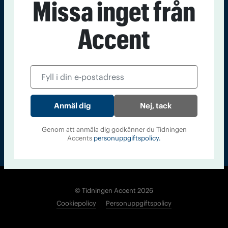
Missa inget från
Kontakt
Om Tidningen
Tidningsarkiv
In English
Accent
Läs tidigare
nummer av
Accent
Nej, tack
Genom att anmäla dig godkänner du Tidningen
Accents
personuppgiftspolicy.
© Tidningen Accent 2026
Cookiepolicy
Personuppgiftspolicy