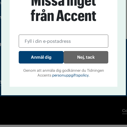
Missa inget
m droger och nykterhet
från Accent
Läs tidigare
ndegatan 21, 116 33 Stockholm
nummer av
Accent
 utgivare: Barbro Janson Lundkvist,
Nej, tack
Genom att anmäla dig godkänner du Tidningen
Accents
personuppgiftspolicy.
Tidningsarkiv
In English
Co