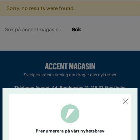
Sorry, no results were found.
Sök
Sveriges största tidning om droger och nykterhet
Tidningen Accent, A4, Bondegatan 21, 116 33 Stockholm
accent@iogt.se
Chefredaktör och ansvarig utgivare: Barbro Janson Lundkvist,
barbro@a4.se.
Prenumerera på vårt nyhetsbrev