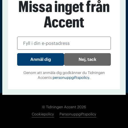
Missa inget från
Kontakt
Om Tidningen
Tidningsarkiv
In English
Accent
Läs tidigare
nummer av
Accent
Nej, tack
Genom att anmäla dig godkänner du Tidningen
Accents
personuppgiftspolicy.
© Tidningen Accent 2026
Cookiepolicy
Personuppgiftspolicy