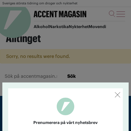
Sveriges största tidning om droger och nykterhet
Alkohol
Narkotika
Nykterhet
Movendi
Alltinget
Sorry, no results were found.
Sök
Sveriges största tidning om droger och nykterhet
Prenumerera på vårt nyhetsbrev
Tidningen Accent, A4, Bondegatan 21, 116 33 Stockholm