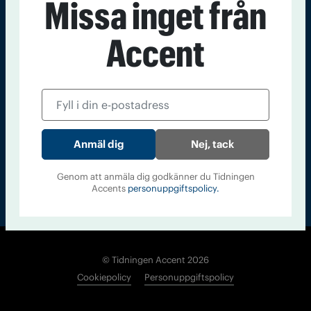
Missa inget från
Kontakt
Om Tidningen
Tidningsarkiv
In English
Accent
Läs tidigare
nummer av
Accent
Nej, tack
Genom att anmäla dig godkänner du Tidningen
Accents
personuppgiftspolicy.
© Tidningen Accent 2026
Cookiepolicy
Personuppgiftspolicy