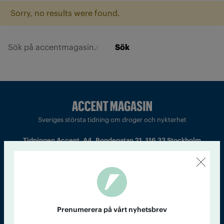
Sorry, no results were found.
Sök
Sveriges största tidning om droger och nykterhet
Tidningen Accent, A4, Bondegatan 21, 116 33 Stockholm
accent@iogt.se
Chefredaktör och ansvarig utgivare: Barbro Janson Lundkvist,
barbro@a4.se.
Prenumerera på vårt nyhetsbrev