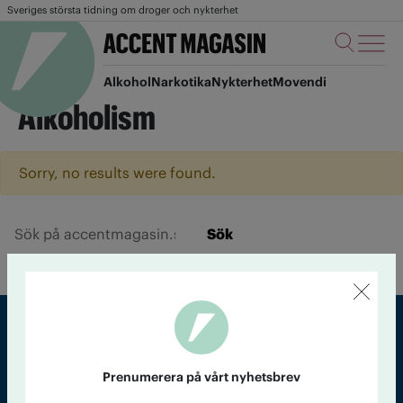
Sveriges största tidning om droger och nykterhet
Alkohol
Narkotika
Nykterhet
Movendi
Alkoholism
Sorry, no results were found.
Sök
Sveriges största tidning om droger och nykterhet
Prenumerera på vårt nyhetsbrev
Tidningen Accent, A4, Bondegatan 21, 116 33 Stockholm