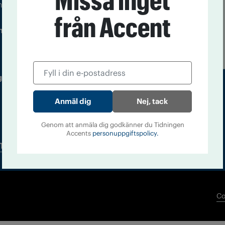
Missa inget
m droger och nykterhet
från Accent
Läs tidigare
ndegatan 21, 116 33 Stockholm
nummer av
Accent
 utgivare: Barbro Janson Lundkvist,
Nej, tack
Genom att anmäla dig godkänner du Tidningen
Accents
personuppgiftspolicy.
Tidningsarkiv
In English
Co