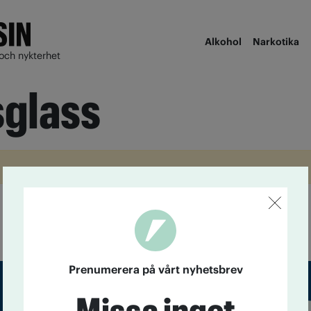
Alkohol
Narkotika
och nykterhet
sglass
Prenumerera på vårt nyhetsbrev