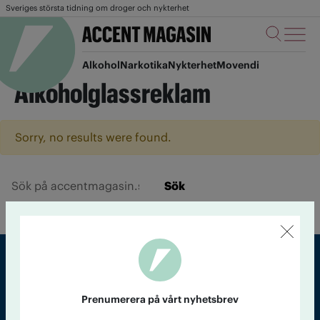
Sveriges största tidning om droger och nykterhet
Alkohol
Narkotika
Nykterhet
Movendi
Alkoholglassreklam
Sorry, no results were found.
Sök
Sveriges största tidning om droger och nykterhet
Prenumerera på vårt nyhetsbrev
Tidningen Accent, A4, Bondegatan 21, 116 33 Stockholm