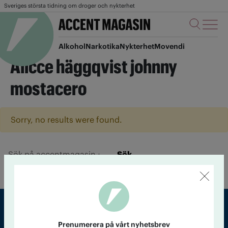
Sveriges största tidning om droger och nykterhet
Alkohol
Narkotika
Nykterhet
Movendi
Alicce häggqvist johnny
mostacero
Sorry, no results were found.
Sök
Prenumerera på vårt nyhetsbrev