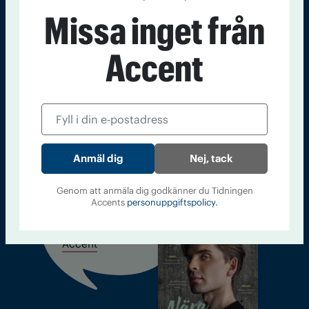
Sveriges största tidning om droger och nykterhet
Missa inget från
Tidningen Accent, A4, Bondegatan 21, 116 33 Stockholm
accent@iogt.se
Accent
Chefredaktör och ansvarig utgivare: Barbro Janson Lundkvist,
barbro@a4.se.
Kontakt
Om Tidningen
Tidningsarkiv
In English
Nej, tack
Genom att anmäla dig godkänner du Tidningen
Accents
personuppgiftspolicy.
Läs tidigare
nummer av
Accent