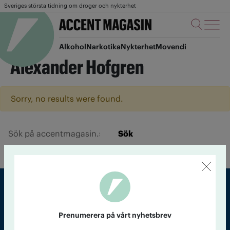
Sveriges största tidning om droger och nykterhet
Alkohol
Narkotika
Nykterhet
Movendi
Alexander Hofgren
Sorry, no results were found.
Sök
Sveriges största tidning om droger och nykterhet
Prenumerera på vårt nyhetsbrev
Tidningen Accent, A4, Bondegatan 21, 116 33 Stockholm