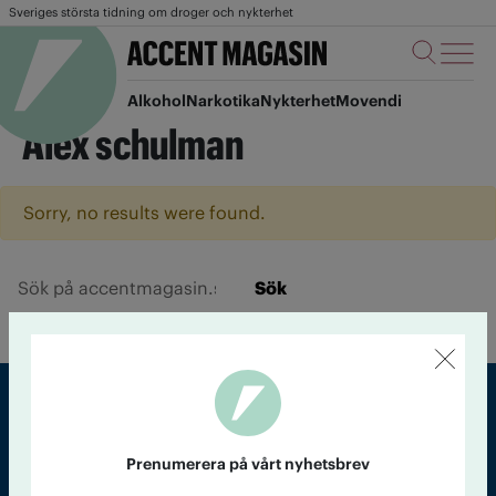
Sveriges största tidning om droger och nykterhet
Alkohol
Narkotika
Nykterhet
Movendi
Alex schulman
Sorry, no results were found.
Sök
Sveriges största tidning om droger och nykterhet
Prenumerera på vårt nyhetsbrev
Tidningen Accent, A4, Bondegatan 21, 116 33 Stockholm