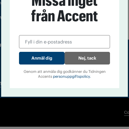
Missa inget
m droger och nykterhet
från Accent
Läs tidigare
ndegatan 21, 116 33 Stockholm
nummer av
Accent
 utgivare: Barbro Janson Lundkvist,
Nej, tack
Genom att anmäla dig godkänner du Tidningen
Accents
personuppgiftspolicy.
Tidningsarkiv
In English
Co