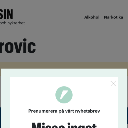
Alkohol
Narkotika
och nykterhet
rovic
Prenumerera på vårt nyhetsbrev