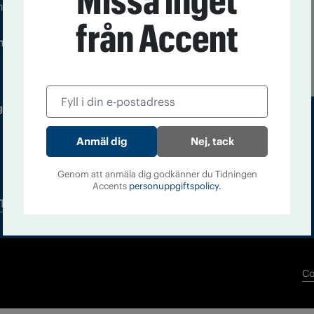
Missa inget
m droger och nykterhet
från Accent
Läs tidigare
ndegatan 21, 116 33 Stockholm
nummer av
Accent
 utgivare: Barbro Janson Lundkvist,
Nej, tack
Genom att anmäla dig godkänner du Tidningen
Accents
personuppgiftspolicy.
Tidningsarkiv
In English
Co