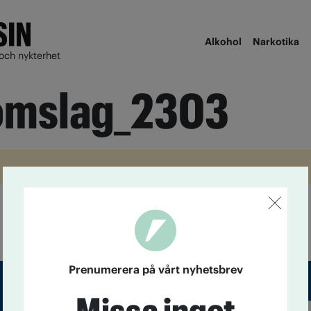
Alkohol
Narkotika
och nykterhet
omslag_2303
Prenumerera på vårt nyhetsbrev