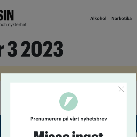
Alkohol
Narkotika
och nykterhet
r 3 2023
Prenumerera på vårt nyhetsbrev