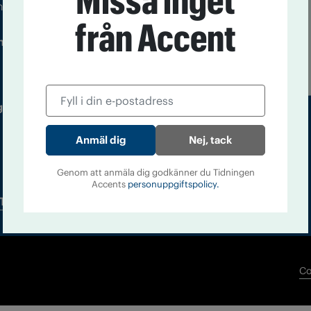
Missa inget
m droger och nykterhet
från Accent
Läs tidigare
ndegatan 21, 116 33 Stockholm
nummer av
Accent
 utgivare: Barbro Janson Lundkvist,
Nej, tack
Genom att anmäla dig godkänner du Tidningen
Accents
personuppgiftspolicy.
Tidningsarkiv
In English
Co