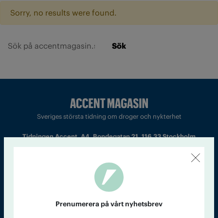
Sorry, no results were found.
Sök
Sveriges största tidning om droger och nykterhet
Tidningen Accent, A4, Bondegatan 21, 116 33 Stockholm
accent@iogt.se
Chefredaktör och ansvarig utgivare: Barbro Janson Lundkvist,
barbro@a4.se.
Prenumerera på vårt nyhetsbrev