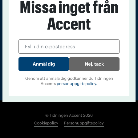
Missa inget från
Kontakt
Om Tidningen
Tidningsarkiv
In English
Accent
Läs tidigare
nummer av
Accent
Nej, tack
Genom att anmäla dig godkänner du Tidningen
Accents
personuppgiftspolicy.
© Tidningen Accent 2026
Cookiepolicy
Personuppgiftspolicy